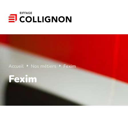
Accueil
Nos métiers
Fexim
Fexim