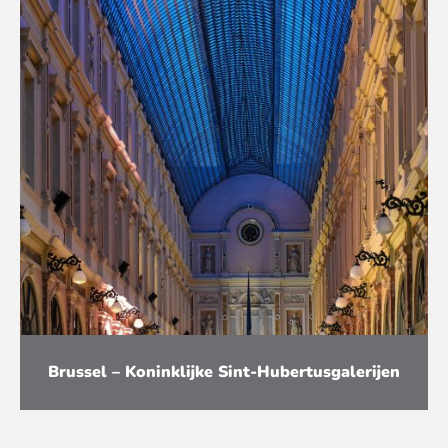
Brussel – Koninklijke Sint-Hubertusgalerijen
Installatie van een geintegreerd
camerabewakingssysteem en telling van