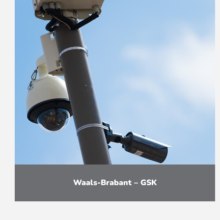
Waals-Brabant – GSK
Vervanging van mobiele en thermische
camera’s op de 3 sites van GSK in Waals-